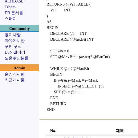
ALTIBASE
RETURNS @Val TABLE (
Tibero
Val INT
DB 문서들
)
스터디
AS
BEGIN
Community
DECLARE @i INT
공지사항
DECLARE @MaxBit INT
자유게시판
구인|구직
SET @i = 0
DSN 갤러리
SET @MaxBit = power(2,@BitCnt)
도움주신분들
Admin
WHILE @i < @MaxBit
운영게시판
BEGIN
최근게시물
IF @i & @Mask = @Mask
INSERT @Val SELECT @i
SET @i = @i + 1
END
RETURN
END
No.
제목