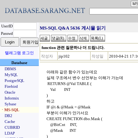
UserID
MS-SQL Q&A 5636 게시물 읽기
Passwd
function 관련 질문하나 더 드립니다.
텔레그램 로그인
작성자
jip102
작성일
2010-04-21 17:1
Database
DBMS
아래와 같은 함수가 있는데요
MySQL
실제 구조에서 변수 선언부는 이해가 가는데
PostgreSQL
RETURNS @Val TABLE (
Firebird
Val INT
Oracle
)
Informix
하고
Sybase
IF @i & @Mask = @Mask
ㆍMS-SQL
부분이 이해가 안가서요
DB2
CREATE FUNCTION dbo.Mask (
Cache
@BitCnt INT,
CUBRID
@Mask INT
LDAP
)