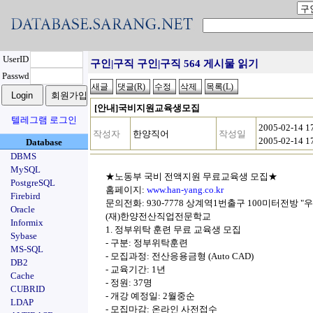
UserID
구인|구직 구인|구직 564 게시물 읽기
Passwd
[안내]국비지원교육생모집
텔레그램 로그인
2005-02-14 
작성자
한양직어
작성일
2005-02-14 
Database
DBMS
MySQL
★노동부 국비 전액지원 무료교육생 모집★
PostgreSQL
홈페이지:
www.han-yang.co.kr
Firebird
문의전화: 930-7778 상계역1번출구 100미터전방 
Oracle
(재)한양전산직업전문학교
Informix
1. 정부위탁 훈련 무료 교육생 모집
Sybase
- 구분: 정부위탁훈련
MS-SQL
- 모집과정: 전산응용금형 (Auto CAD)
DB2
- 교육기간: 1년
Cache
- 정원: 37명
CUBRID
- 개강 예정일: 2월중순
LDAP
- 모집마감: 온라인 사전접수