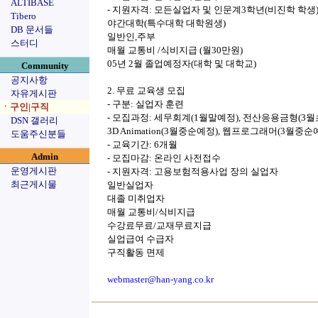
ALTIBASE
- 지원자격: 모든실업자 및 인문계3학년(비진학 학생
Tibero
야간대학(특수대학 대학원생)
DB 문서들
일반인,주부
스터디
매월 교통비 /식비지급 (월30만원)
05년 2월 졸업예정자(대학 및 대학교)
Community
공지사항
2. 무료 교육생 모집
자유게시판
- 구분: 실업자 훈련
ㆍ구인|구직
- 모집과정: 세무회계(1월말예정), 전산응용금형(3월
DSN 갤러리
3D Animation(3월중순예정), 웹프로그래머(3월중순
도움주신분들
- 교육기간: 6개월
Admin
- 모집마감: 온라인 사전접수
운영게시판
- 지원자격: 고용보험적용사업 장의 실업자
최근게시물
일반실업자
대졸 미취업자
매월 교통비/식비지급
수강료무료/교재무료지급
실업급여 수급자
구직활동 면제
webmaster@han-yang.co.kr