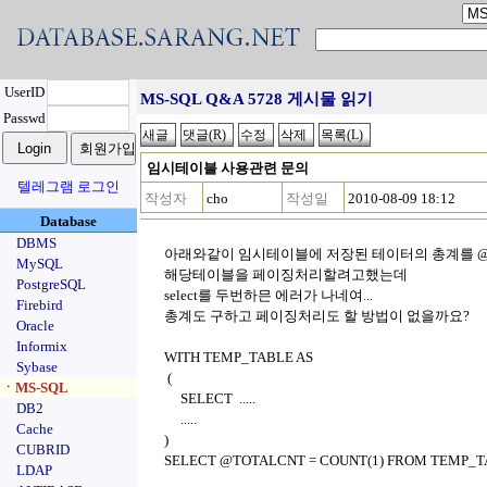
UserID
MS-SQL Q&A 5728 게시물 읽기
Passwd
임시테이블 사용관련 문의
텔레그램 로그인
작성자
cho
작성일
2010-08-09 18:12
Database
DBMS
아래와같이 임시테이블에 저장된 테이터의 총계를 @T
MySQL
해당테이블을 페이징처리할려고했는데
PostgreSQL
select를 두번하믄 에러가 나네여...
Firebird
총계도 구하고 페이징처리도 할 방법이 없을까요?
Oracle
Informix
WITH TEMP_TABLE AS
Sybase
(
ㆍMS-SQL
SELECT .....
DB2
.....
Cache
)
CUBRID
SELECT @TOTALCNT = COUNT(1) FROM TEMP_
LDAP