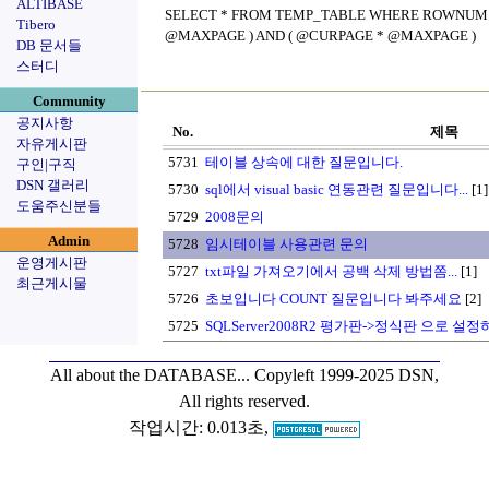
ALTIBASE
SELECT * FROM TEMP_TABLE WHERE ROWNUM 
Tibero
@MAXPAGE ) AND ( @CURPAGE * @MAXPAGE )
DB 문서들
스터디
Community
공지사항
No.
제목
자유게시판
5731
테이블 상속에 대한 질문입니다.
구인|구직
DSN 갤러리
5730
sql에서 visual basic 연동관련 질문입니다...
[1]
도움주신분들
5729
2008문의
Admin
5728
임시테이블 사용관련 문의
운영게시판
5727
txt파일 가져오기에서 공백 삭제 방법쫌...
[1]
최근게시물
5726
초보입니다 COUNT 질문입니다 봐주세요
[2]
5725
SQLServer2008R2 평가판->정식판 으로 
All about the DATABASE...
Copyleft 1999-2025 DSN,
All rights reserved.
작업시간: 0.013초,