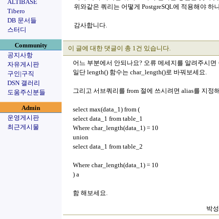
ALTIBASE
위와같은 쿼리는 어떻게 PostgreSQL에 적용해야 하
Tibero
DB 문서들
감사합니다.
스터디
Community
이 글에 대한 댓글이 총 1건 있습니다.
공지사항
어느 부분에서 안되나요? 오류 메세지를 알려주시면 좋
자유게시판
일단 length() 함수는 char_length()로 바꿔보세요.
구인|구직
DSN 갤러리
그리고 서브쿼리를 from 절에 쓰시려면 alias를 지정
도움주신분들
Admin
select max(data_1) from (
운영게시판
select data_1 from table_1
최근게시물
Where char_length(data_1) = 10
union
select data_1 from table_2
Where char_length(data_1) = 10
) a
함 해보세요.
박성철