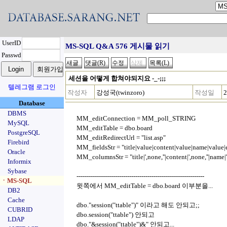
UserID
MS-SQL Q&A 576 게시물 읽기
Passwd
세션을 어떻게 합쳐야되지요 -_-;;;
텔레그램 로그인
작성자
강성국(twinzoro)
작성일
2
Database
DBMS
MM_editConnection = MM_poll_STRING
MySQL
MM_editTable = dbo.board
PostgreSQL
MM_editRedirectUrl = "list.asp"
Firebird
MM_fieldsStr = "title|value|content|value|name|value|
Oracle
MM_columnsStr = "title|',none,''|content|',none,''|name|',
Informix
Sybase
---------------------------------------------------------------
ㆍMS-SQL
윗쪽에서 MM_editTable = dbo.board 이부분을...
DB2
Cache
dbo."session("ttable")" 이라고 해도 안되고;;
CUBRID
dbo.session("ttable") 안되고
LDAP
dbo."&session("ttable")&" 안되고...