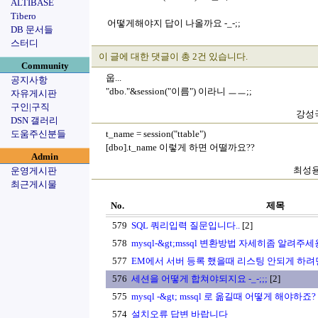
ALTIBASE
Tibero
어떻게해야지 답이 나올까요 -_-;;
DB 문서들
스터디
이 글에 대한 댓글이 총 2건 있습니다.
Community
웁...
공지사항
"dbo."&session("이름") 이라니 ㅡㅡ;;
자유게시판
구인|구직
강성국
DSN 갤러리
도움주신분들
t_name = session("ttable")
[dbo].t_name 이렇게 하면 어떨까요??
Admin
최성용(
운영게시판
최근게시물
No.
제목
579
SQL 쿼리입력 질문입니다..
[2]
578
mysql-&gt;mssql 변환방법 자세히좀 알려주세용.
577
EM에서 서버 등록 했을때 리스팅 안되게 하려면.
576
세션을 어떻게 합쳐야되지요 -_-;;;
[2]
575
mysql -&gt; mssql 로 옮길때 어떻게 해야하죠?
574
설치오류 답변 바랍니다