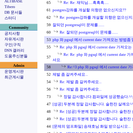
ALTIBASE
65
Re: Re: 재익님.....흑흑흑.....
Tibero
61
postgres강좌를 개설할 의향은 없으신지요??
DB 문서들
62
Re: postgres강좌를 개설할 의향은 없으신지
스터디
59
잘되던 postgresql이 문제를.......
Community
60
Re: 잘되던 postgresql이 문제를.......
공지사항
자유게시판
53
php 와 pgsql 에서 current date 가져오는 방법
구인|구직
55
Re: php 와 pgsql 에서 current date 가
DSN 갤러리
Re: Re: php 와 pgsql 에서 current d
도움주신분들
57
셔요.
Admin
58
Re:^3 php 와 pgsql 에서 current date
운영게시판
52
제발 좀 갈켜주세요...
최근게시물
54
Re: 제발 좀 갈켜주세요...
56
Re: 제발 좀 갈켜주세요...
73
정말 감사합니다.컴파일에 성공했슴다.^^
47
[성공] 두분께 정말 감사합니다. 술한잔 살께요^^
48
Re: [성공] 두분께 정말 감사합니다. 술한잔 
49
Re: [성공] 두분께 정말 감사합니다. 술한잔 
44
[문제의 덤프화일] 송재호님 화일 받으십시오...