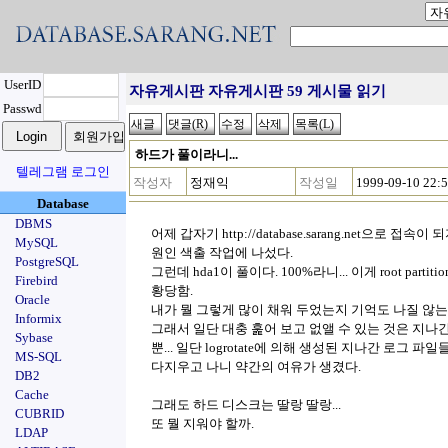
UserID
자유게시판 자유게시판 59 게시물 읽기
Passwd
하드가 풀이라니...
텔레그램 로그인
작성자
정재익
작성일
1999-09-10 22:
Database
DBMS
어제 갑자기 http://database.sarang.net으로 접속이 
MySQL
원인 색출 작업에 나섰다.
PostgreSQL
그런데 hda1이 풀이다. 100%라니... 이게 root partitio
Firebird
황당함.
Oracle
내가 뭘 그렇게 많이 채워 두었는지 기억도 나질 않는
Informix
그래서 일단 대충 훑어 보고 없앨 수 있는 것은 지나
Sybase
뿐... 일단 logrotate에 의해 생성된 지나간 로그 파일
MS-SQL
다지우고 나니 약간의 여유가 생겼다.
DB2
Cache
그래도 하드 디스크는 딸랑 딸랑...
CUBRID
또 뭘 지워야 할까.
LDAP