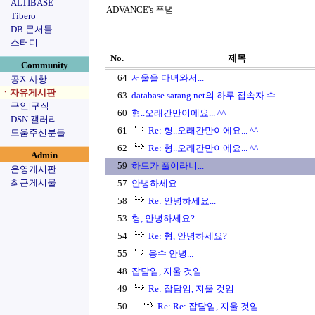
ALTIBASE
ADVANCE's 푸념
Tibero
DB 문서들
스터디
No.
제목
Community
64
서울을 다녀와서...
공지사항
ㆍ자유게시판
63
database.sarang.net의 하루 접속자 수.
구인|구직
60
형..오래간만이에요... ^^
DSN 갤러리
61
Re: 형..오래간만이에요... ^^
도움주신분들
62
Re: 형..오래간만이에요... ^^
Admin
59
하드가 풀이라니...
운영게시판
최근게시물
57
안녕하세요...
58
Re: 안녕하세요...
53
형, 안녕하세요?
54
Re: 형, 안녕하세요?
55
응수 안녕...
48
잡담임, 지울 것임
49
Re: 잡담임, 지울 것임
50
Re: Re: 잡담임, 지울 것임