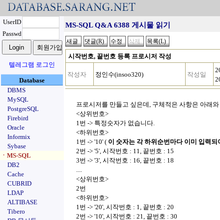
UserID
MS-SQL Q&A 6388 게시물 읽기
Passwd
시작번호, 끝번호 등록 프로시저 작성
텔레그램 로그인
2
작성자
정인수(insoo320)
작성일
2
Database
DBMS
MySQL
프로시저를 만들고 싶은데, 구체적은 사항은 아래와
PostgreSQL
<상위번호>
Firebird
1번 -> 특정숫자가 없습니다.
Oracle
<하위번호>
Informix
1번 -> '10' (
이 숫자는 각 하위순번마다 이미 입력되
Sybase
2번 -> '5', 시작번호 : 11, 끝번호 : 15
ㆍMS-SQL
3번 -> '3', 시작번호 : 16, 끝번호 : 18
DB2
....
Cache
<상위번호>
CUBRID
2번
LDAP
<하위번호>
ALTIBASE
1번 -> '20', 시작번호 : 1, 끝번호 : 20
Tibero
2번 -> '10', 시작번호 : 21, 끝번호 : 30