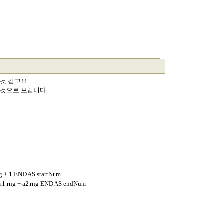
 것 같고요
 것으로 보입니다.
 + 1 END AS startNum
1.rng + a2.rng END AS endNum