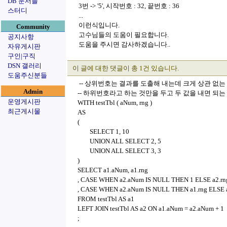
DB 문서들
3번 -> '5', 시작번호 : 32, 끝번호 : 36
스터디
...
이런식입니다.
Community
고수님들의 도움이 필요합니다.
공지사항
도움을 주시면 감사하겠습니다..
자유게시판
구인|구직
DSN 갤러리
이 글에 대한 댓글이 총 1건 있습니다.
도움주신분들
-- 상위번호는 결과를 도출해 내는데 크게 상관 없는
Admin
-- 하위번호라고 하는 것만을 두고 두 값을 내면 되는
운영게시판
WITH testTbl ( aNum, rng )
최근게시물
AS
(
SELECT 1, 10
UNION ALL SELECT 2, 5
UNION ALL SELECT 3, 3
)
SELECT a1.aNum, a1.rng
, CASE WHEN a2.aNum IS NULL THEN 1 ELSE a2.rng
, CASE WHEN a2.aNum IS NULL THEN a1.rng ELSE a
FROM testTbl AS a1
LEFT JOIN testTbl AS a2 ON a1.aNum = a2.aNum + 1
;