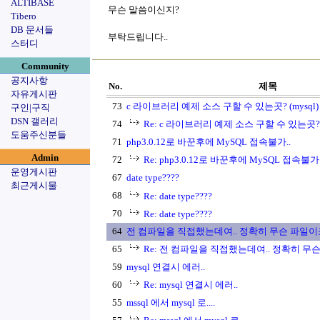
ALTIBASE
무슨 말씀이신지?
Tibero
DB 문서들
부탁드립니다..
스터디
Community
공지사항
No.
제목
자유게시판
73
c 라이브러리 예제 소스 구할 수 있는곳? (mysql)
구인|구직
DSN 갤러리
74
Re: c 라이브러리 예제 소스 구할 수 있는곳? (m
도움주신분들
71
php3.0.12로 바꾼후에 MySQL 접속불가..
Admin
72
Re: php3.0.12로 바꾼후에 MySQL 접속불가.
운영게시판
67
date type????
최근게시물
68
Re: date type????
70
Re: date type????
64
전 컴파일을 직접했는데여.. 정확히 무슨 파일이
65
Re: 전 컴파일을 직접했는데여.. 정확히 무
59
mysql 연결시 에러..
60
Re: mysql 연결시 에러..
55
mssql 에서 mysql 로....