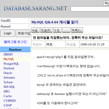
UserID
MySQL Q&A 64 게시물 읽기
Passwd
전 컴파일을 직접했는데여.. 정확히 무슨 파일이죠?
텔레그램 로그인
작성자
백현
작성일
1999-10-28 15:29
Database
DBMS
apach+mysql+php3 를 직접 컴파일했구여..
ㆍMySQL
PostgreSQL
/var/libmysql/ 이란 디렉토리는 현재 없습니다..
Firebird
Oracle
그리고 /etc/rc.d/init.d 디렉토리에 정확히 무슨파일
Informix
Sybase
mysql 과 관계되는 파일은 없던데여..
MS-SQL
DB2
safemysql 로 daemon 실행시키면 되는거 아닌가여?
Cache
CUBRID
서버를 또 가동해야 한다고여?
LDAP