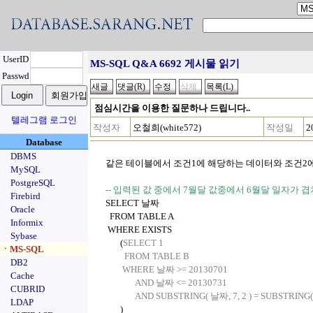
UserID
MS-SQL Q&A 6692 게시물 읽기
Passwd
점심시간을 이용한 질문하나 드립니다..
텔레그램 로그인
작성자
오철희(white572)
작성일
2
Database
DBMS
같은 테이블에서 조건1에 해당하는 데이터와 조건2
MySQL
PostgreSQL
-- 입력된 값 중에서 7월달 값중에서 6월달 일자가 
Firebird
SELECT 날짜
Oracle
FROM TABLE A
Informix
WHERE EXISTS
Sybase
(
SELECT 1
ㆍMS-SQL
FROM TABLE B
DB2
WHERE 날짜 >= 20130701
Cache
AND 날짜 <= 20130731
CUBRID
AND SUBSTRING( 날짜, 7, 2 ) = SUBSTRING(A.
LDAP
)