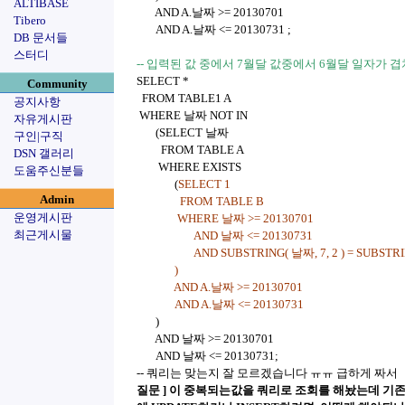
ALTIBASE
AND A.날짜 >= 20130701
Tibero
AND A.날짜 <= 20130731 ;
DB 문서들
스터디
-- 입력된 값 중에서 7월달 값중에서 6월달 일자가
SELECT *
Community
FROM TABLE1 A
공지사항
WHERE 날짜 NOT IN
자유게시판
(SELECT 날짜
구인|구직
FROM TABLE A
DSN 갤러리
WHERE EXISTS
도움주신분들
(
SELECT 1
Admin
FROM TABLE B
운영게시판
WHERE 날짜 >= 20130701
최근게시물
AND 날짜 <= 20130731
AND SUBSTRING( 날짜, 7, 2 ) = SUBSTRING(
)
AND A.날짜 >= 20130701
AND A.날짜 <= 20130731
)
AND 날짜 >= 20130701
AND 날짜 <= 20130731;
-- 쿼리는 맞는지 잘 모르겠습니다 ㅠㅠ 급하게 짜서
질문 ] 이 중복되는값을 쿼리로 조회를 해놨는데 기존의