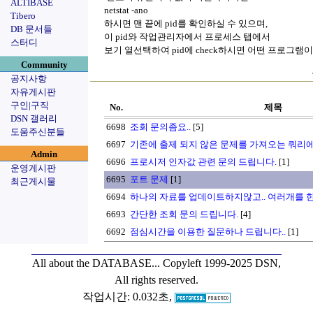
ALTIBASE
netstat -ano
Tibero
하시면 맨 끝에 pid를 확인하실 수 있으며,
DB 문서들
이 pid와 작업관리자에서 프로세스 탭에서
스터디
보기 열선택하여 pid에 check하시면 어떤 프로그램
Community
공지사항
자유게시판
구인|구직
No.
제목
DSN 갤러리
6698
조회 문의좀요..
[5]
도움주신분들
6697
기존에 출제 되지 않은 문제를 가져오는 쿼리에
Admin
6696
프로시저 인자값 관련 문의 드립니다.
[1]
운영게시판
6695
포트 문제
[1]
최근게시물
6694
하나의 자료를 업데이트하지않고.. 여러개를 한
6693
간단한 조회 문의 드립니다.
[4]
6692
점심시간을 이용한 질문하나 드립니다..
[1]
All about the DATABASE...
Copyleft 1999-2025 DSN,
All rights reserved.
작업시간: 0.032초,