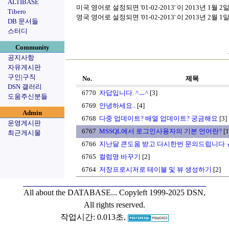
ALTIBASE
미국 영어로 설정되면 '01-02-2013' 이 2013년 1월 
Tibero
영국 영어로 설정되면 '01-02-2013' 이 2013년 2월 1
DB 문서들
스터디
Community
공지사항
자유게시판
구인|구직
No.
제목
DSN 갤러리
6770
자답입니다. ^ㅡ^
[3]
도움주신분들
6769
안녕하세요..
[4]
Admin
6768
다중 업데이트? 배열 업데이트? 궁금해요
[3]
운영게시판
6767
MSSQL에서 로그인사용자의 기본 언어란?
[1
최근게시물
6766
지난달 큰도움 받고 다시한번 문의드립니다 
6765
컬럼명 바꾸기
[2]
6764
저장프로시저로 테이블 및 뷰 생성하기
[2]
All about the DATABASE...
Copyleft 1999-2025 DSN,
All rights reserved.
작업시간: 0.013초,