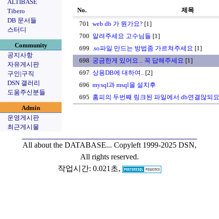
ALTIBASE
No.
제목
Tibero
DB 문서들
701
web db 가 뭔가요?
[1]
스터디
700
알려주세요 고수님들
[1]
Community
699
.so파일 만드는 방법좀 가르쳐주세요
[1]
공지사항
698
궁금한게 있어요... 꼭 답해주세요
[1]
자유게시판
697
상용DB에 대하여..
[2]
구인|구직
DSN 갤러리
696
mysql과 msql을 설치후
도움주신분들
695
홈피의 두번째 링크된 파일에서 db연결않되
Admin
운영게시판
최근게시물
All about the DATABASE...
Copyleft 1999-2025 DSN,
All rights reserved.
작업시간: 0.021초,