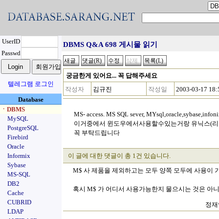
UserID
DBMS Q&A 698 게시물 읽기
Passwd
궁금한게 있어요... 꼭 답해주세요
텔레그램 로그인
작성자
김규진
작성일
2003-03-17 18:
Database
ㆍDBMS
MS- access. MS SQL sever, MYsql,oracle,sybase,infon
MySQL
이거중에서 윈도우에서사용할수있는거랑 유닉스(리
PostgreSQL
꼭 부탁드립니다
Firebird
Oracle
Informix
이 글에 대한 댓글이 총 1건 있습니다.
Sybase
M$ 사 제품을 제외하고는 모두 양쪽 모두에 사용이 
MS-SQL
DB2
혹시 M$ 가 어디서 사용가능한지 물으시는 것은 아니
Cache
CUBRID
정재익
LDAP