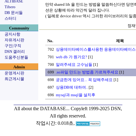
ALTIBASE
만약 shared lib 을 만드는 방법을 말씀하신다면 당
Tibero
션은 상황에 따라 약간씩 달라 집니다.
DB 문서들
( 일례로 device driver 역시 그러한 라이브러리의 일
스터디
정재익
Community
공지사항
자유게시판
No.
제목
구인|구직
702
상용데이타베이스를사용한 응용데이타베이
DSN 갤러리
701
web db 가 뭔가요?
[1]
도움주신분들
700
알려주세요 고수님들
[1]
Admin
699
.so파일 만드는 방법좀 가르쳐주세요
[1]
운영게시판
최근게시물
698
궁금한게 있어요... 꼭 답해주세요
[1]
697
상용DB에 대하여..
[2]
696
mysql과 msql을 설치후
All about the DATABASE...
Copyleft 1999-2025 DSN,
All rights reserved.
작업시간: 0.018초,