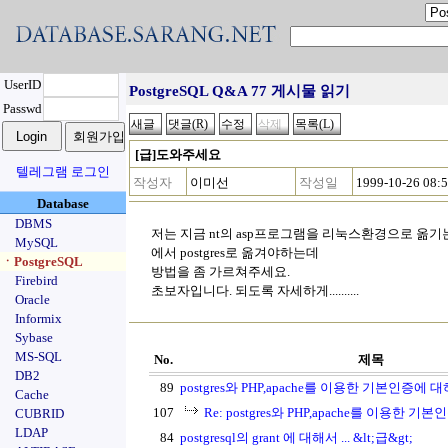
UserID
PostgreSQL Q&A 77 게시물 읽기
Passwd
[급]도와주세요
텔레그램 로그인
작성자
이미선
작성일
1999-10-26 08:
Database
DBMS
저는 지금 nt의 asp프로그램을 리눅스환경으로 옮기는
MySQL
에서 postgres로 옮겨야하는데
ㆍPostgreSQL
방법을 좀 가르쳐주세요.
Firebird
초보자입니다. 되도록 자세하게..........
Oracle
Informix
Sybase
MS-SQL
No.
제목
DB2
89
postgres와 PHP,apache를 이용한 기본인증에 
Cache
107
Re: postgres와 PHP,apache를 이용한 
CUBRID
LDAP
84
postgresql의 grant 에 대해서 ... &lt;급&gt;