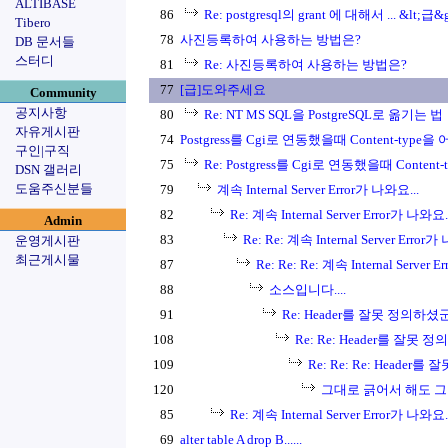
ALTIBASE
86
Re: postgresql의 grant 에 대해서 ... &lt;급&g
Tibero
78
사진등록하여 사용하는 방법은?
DB 문서들
스터디
81
Re: 사진등록하여 사용하는 방법은?
77
[급]도와주세요
Community
공지사항
80
Re: NT MS SQL을 PostgreSQL로 옮기는 법
자유게시판
74
Postgress를 Cgi로 연동했을때 Content-type을 
구인|구직
75
Re: Postgress를 Cgi로 연동했을때 Content-
DSN 갤러리
도움주신분들
79
계속 Internal Server Error가 나와요...
82
Re: 계속 Internal Server Error가 나와요..
Admin
83
Re: Re: 계속 Internal Server Error가
운영게시판
최근게시물
87
Re: Re: Re: 계속 Internal Server 
88
소스입니다....
91
Re: Header를 잘못 정의하셨
108
Re: Re: Header를 잘못 
109
Re: Re: Re: Header
120
그대로 긁어서 해도 그렇
85
Re: 계속 Internal Server Error가 나와요..
69
alter table A drop B......