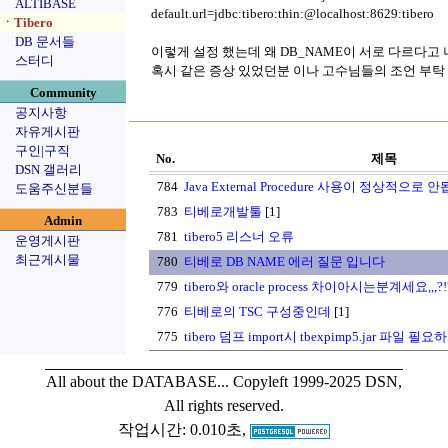
ALTIBASE
default.url=jdbc:tibero:thin:@localhost:8629:tibero
ㆍTibero
DB 문서들
이렇게 설정 했는데 왜 DB_NAME이 서로 다르다고 
스터디
혹시 같은 증상 있었던분 이나 고수님들의 조언 부탁 
Community
공지사항
자유게시판
구인|구직
No.
제목
DSN 갤러리
784
Java External Procedure 사용이 정상적으로 
도움주신분들
783
티베로개발툴
[1]
Admin
781
tibero5 리스너 오류
운영게시판
최근게시물
780
티베로 DB NAME 에러 질문 입니다
779
tibero와 oracle process 차이아시는분계세요,,,?!
776
티베로의 TSC 구성중인데
[1]
775
tibero 덤프 import시 tbexpimp5.jar 파일 
All about the DATABASE...
Copyleft 1999-2025 DSN,
All rights reserved.
작업시간: 0.010초,