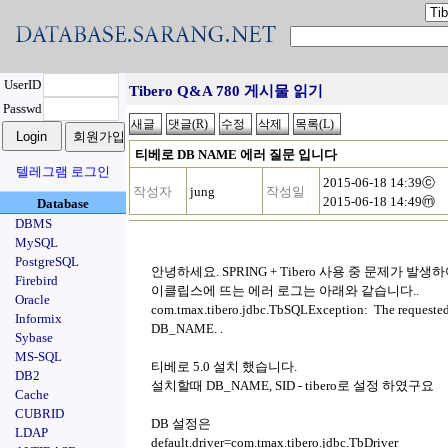
UserID
Tibero Q&A 780 게시물 읽기
Passwd
티베로 DB NAME 에러 질문 입니다
텔레그램 로그인
2015-06-18 14:39ⓒ
작성자
jung
작성일
2015-06-18 14:49ⓜ
Database
DBMS
MySQL
PostgreSQL
안녕하세요. SPRING + Tibero 사용 중 문제가 발생
Firebird
이클립스에 뜨는 에러 로그는 아래와 같습니다..
Oracle
com.tmax.tibero.jdbc.TbSQLException: The requeste
Informix
DB_NAME. .
Sybase
MS-SQL
티베로 5.0 설치 했습니다.
DB2
설치할때 DB_NAME, SID - tibero로 설정 하였구요
Cache
CUBRID
DB 설정은
LDAP
default.driver=com.tmax.tibero.jdbc.TbDriver