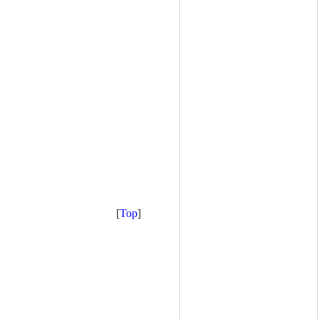
[
Top
]