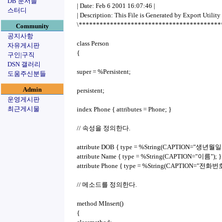
DB 문서들
| Date: Feb 6 2001 16:07:46 |
스터디
| Description: This File is Generated by Export Utility 
\*****************************************
Community
공지사항
class Person
자유게시판
{
구인|구직
DSN 갤러리
super = %Persistent;
도움주신분들
Admin
persistent;
운영게시판
최근게시물
index Phone { attributes = Phone; }
// 속성을 정의한다.
attribute DOB { type = %String(CAPTION="생년월일"
attribute Name { type = %String(CAPTION="이름"); }
attribute Phone { type = %String(CAPTION="전화번
// 메소드를 정의한다.
method MInsert()
{