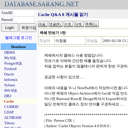
UserID
Cache Q&A 8 게시물 읽기
Passwd
케쉐 맛보기 1탄
텔레그램 로그인
작성자
이창용
작성일
2001-02-28 15:
Database
DBMS
케쉐에서의 클래스 사용 방법입니다.
MySQL
맛보기로 아래에 간단한 예를 들었습니다.
PostgreSQL
처음 접하는 분들이 많을테니까 편하게 한번 구경하
Firebird
Oracle
궁금한 사항이 있으면......
Informix
Sybase
아래의 내용을 Vi 나 NotePad에서 작성하시면 됩니다
MS-SQL
아니면 케쉐의 Object Architect에서 Gui로 직접 
DB2
아니면 Rational Rose로 Design하셔서 Export하셔
ㆍCache
일단 전체적인 클래스 정의 언어를 구경하세요......
CUBRID
LDAP
/*****************************************
ALTIBASE
| File: Person.CDL |
Tibero
| Author: Cache Objects Version 4.0.818.0 |