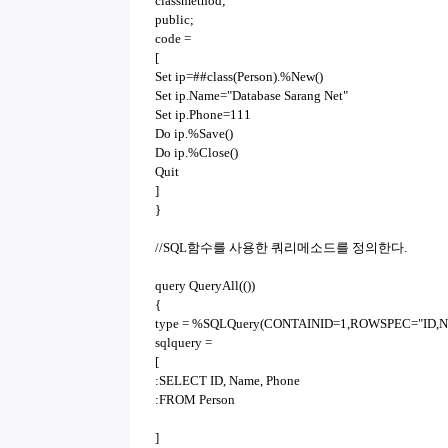
classmethod;
public;
code =
[
Set ip=##class(Person).%New()
Set ip.Name="Database Sarang Net"
Set ip.Phone=111
Do ip.%Save()
Do ip.%Close()
Quit
]
}
//SQL함수를 사용한 쿼리메소드를 정의한다.
query QueryAll(())
{
type = %SQLQuery(CONTAINID=1,ROWSPEC="ID,Nam
sqlquery =
[
:SELECT ID, Name, Phone
:FROM Person
]