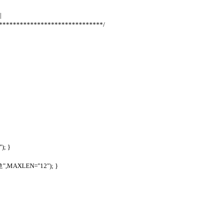
|
******************************/
); }
호",MAXLEN="12"); }