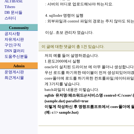
ALTIBASE
: 서버의 어디로 업로드해놔야 하는지요.
Tibero
DB 문서들
4. sqlloder 명령어 실행
스터디
: 외부파일과 control 파일의 경로는 주지 않아도 되
Community
이상.. 초보 관리자 였습니다.
공지사항
자유게시판
구인|구직
이 글에 대한 댓글이 총 1건 있습니다.
DSN 갤러리
저의 예를 들어 설명하겠습니다.
도움주신분들
1.윈도2000에서 실행
Admin
oracle이 설치된 드라이브 에 아무 폴더나 생성합니다.(
운영게시판
우선 로드를 하기위한 테이블이 먼저 생성되있어야겠
최근게시물
conv폴더에 로드를 하기위한 컨트롤파일,데이터파일
게 3가지를 넣습니다.
batch파일의 내용은 이렇습니다.
sqlldr 유저명/패쓰워드@서비스명 control=C:\conv\
(sample.dat) parallel=true
이렇게 작성하신 후 명령프롬프트에서 conv폴더에
(예: c:\> sample.bat)