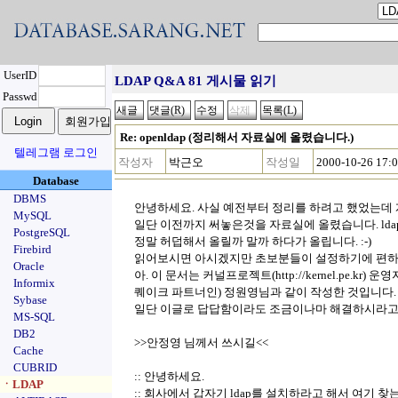
UserID
LDAP Q&A 81 게시물 읽기
Passwd
Re: openldap (정리해서 자료실에 올렸습니다.)
텔레그램 로그인
작성자
박근오
작성일
2000-10-26 17:
Database
DBMS
안녕하세요. 사실 예전부터 정리를 하려고 했었는데 
MySQL
일단 이전까지 써놓은것을 자료실에 올렸습니다. ld
PostgreSQL
정말 허덥해서 올릴까 말까 하다가 올립니다. :-)
Firebird
읽어보시면 아시겠지만 초보분들이 설정하기에 편하
Oracle
아. 이 문서는 커널프로젝트(http://kernel.pe.kr
Informix
퀘이크 파트너인) 정원영님과 같이 작성한 것입니다.
Sybase
일단 이글로 답답함이라도 조금이나마 해결하시라고 ...
MS-SQL
DB2
>>안정영 님께서 쓰시길<<
Cache
CUBRID
:: 안녕하세요.
ㆍLDAP
:: 회사에서 갑자기 ldap를 설치하라고 해서 여기 