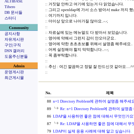
ALTIBASE
:: 거짓말 안하고 여기에 있는거 다 읽었습니다.
Tibero
:: 그리고 openldap에 가서 소스 받아서 make 까지 
DB 문서들
:: 여기까지 입니다.
스터디
:: 더이상 앞으로 나아가질 않아요..-.-;
::
Community
:: 자료실에 있는 메뉴얼도 다 받아서 보았습니다.
공지사항
:: 영어에 약해서 그런지 감이 안오더군요..
자유게시판
:: 영어에 약한 초초초보를 위해서 설명좀 해주세요..
구인|구직
:: 어케 설정해야 할지 막막합니다...-.-;
DSN 갤러리
:: 꼭 좀부탁합니다.
도움주신분들
::
Admin
:: 추신 : 여긴 깔끔하고 정말 잘 만드신것 같아요.....^^
운영게시판
::
최근게시물
No.
제목
88
n+1 Directory Problem에 관하여 설명좀 해주세요
89
Re: n+1 Directory Problem에 관하여 설
86
LDAP을 사용하면 좋은 점에 대해서 무엇인가요
87
Re: LDAP을 사용하면 좋은 점에 대해서 
79
LDAP이 실제 응용 사례에 대해 알고 싶습니다.