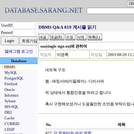
UserID
DBMS Q&A 819 게시물 읽기
Passwd
sso(single sign on)에 관하여
텔레그램 로그인
작성자
이영록
작성일
2003-08-20 11:
Database
ㆍDBMS
네트웍 구조
MySQL
PostgreSQL
웹 - 매칭서버(미들웨어) - 디비서버
Firebird
Oracle
위 상태에서 통합인증을 하려고 합니다
Informix
Sybase
혹시 구현해보셨거나 도움될만한 조언좀 부탁드립
MS-SQL
DB2
Cache
CUBRID
No.
제목
LDAP
822
각 컴퓨터와 db의 역할