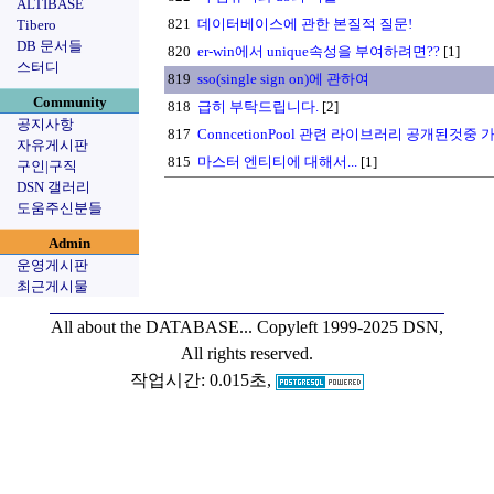
ALTIBASE
821
데이터베이스에 관한 본질적 질문!
Tibero
DB 문서들
820
er-win에서 unique속성을 부여하려면??
[1]
스터디
819
sso(single sign on)에 관하여
Community
818
급히 부탁드립니다.
[2]
공지사항
817
ConncetionPool 관련 라이브러리 공개된것
자유게시판
815
마스터 엔티티에 대해서...
[1]
구인|구직
DSN 갤러리
도움주신분들
Admin
운영게시판
최근게시물
All about the DATABASE...
Copyleft 1999-2025 DSN,
All rights reserved.
작업시간: 0.015초,