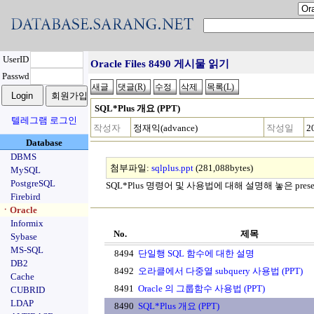
UserID
Oracle Files 8490 게시물 읽기
Passwd
SQL*Plus 개요 (PPT)
텔레그램 로그인
작성자
정재익(advance)
작성일
2
Database
DBMS
첨부파일:
sqlplus.ppt
(281,088bytes)
MySQL
PostgreSQL
SQL*Plus 명령어 및 사용법에 대해 설명해 놓은 presen
Firebird
ㆍOracle
Informix
No.
제목
Sybase
MS-SQL
8494
단일행 SQL 함수에 대한 설명
DB2
8492
오라클에서 다중열 subquery 사용법 (PPT)
Cache
8491
Oracle 의 그룹함수 사용법 (PPT)
CUBRID
LDAP
8490
SQL*Plus 개요 (PPT)