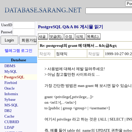
UserID
PostgreSQL Q&A 86 게시물 읽기
Passwd
Re: postgresql의 grant 에 대해서 ... &lt;급&gt;
텔레그램 로그인
작성자
정재익
작성일
1999-10-27 00:
Database
DBMS
> 사용법에 대해서 제발 알려주세요!
MySQL
> 아님 참고할만한 사이트라도 ....
ㆍPostgreSQL
Firebird
가장 간단한 방법은 man grant 해 보시면 알수 있습니다
Oracle
Informix
grant <privilege[,privilege,...]>
Sybase
on <rel1>[,...<reln>]
MS-SQL
to [public | group <group> | <username>]
DB2
Cache
여기서 privilege 라고 하는 것은 {ALL | SELECT | I
CUBRID
LDAP
즉, 예를 들어 table tbl_name의 UPDATE 권한을