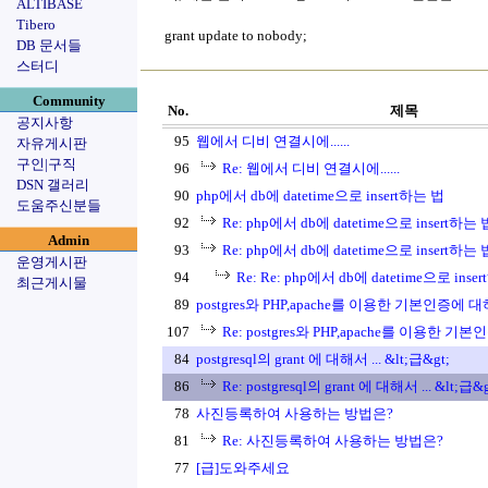
ALTIBASE
Tibero
grant update to nobody;
DB 문서들
스터디
Community
No.
제목
공지사항
95
웹에서 디비 연결시에......
자유게시판
구인|구직
96
Re: 웹에서 디비 연결시에......
DSN 갤러리
90
php에서 db에 datetime으로 insert하는 법
도움주신분들
92
Re: php에서 db에 datetime으로 insert하는 
Admin
93
Re: php에서 db에 datetime으로 insert하는 
운영게시판
94
Re: Re: php에서 db에 datetime으로 inse
최근게시물
89
postgres와 PHP,apache를 이용한 기본인증에 
107
Re: postgres와 PHP,apache를 이용한 
84
postgresql의 grant 에 대해서 ... &lt;급&gt;
86
Re: postgresql의 grant 에 대해서 ... &lt;급&g
78
사진등록하여 사용하는 방법은?
81
Re: 사진등록하여 사용하는 방법은?
77
[급]도와주세요