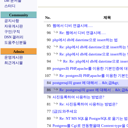
DB 문서들
스터디
Community
No.
제목
공지사항
95
웹에서 디비 연결시에......
자유게시판
구인|구직
96
Re: 웹에서 디비 연결시에......
DSN 갤러리
90
php에서 db에 datetime으로 insert하는 법
도움주신분들
92
Re: php에서 db에 datetime으로 insert하는
Admin
93
Re: php에서 db에 datetime으로 insert하는
운영게시판
94
Re: Re: php에서 db에 datetime으로 ins
최근게시물
89
postgres와 PHP,apache를 이용한 기본인증에
107
Re: postgres와 PHP,apache를 이용한 
84
postgresql의 grant 에 대해서 ... &lt;급&gt;
86
Re: postgresql의 grant 에 대해서 ... &lt;급&
78
사진등록하여 사용하는 방법은?
81
Re: 사진등록하여 사용하는 방법은?
77
[급]도와주세요
80
Re: NT MS SQL을 PostgreSQL로 옮기는 법
74
Postgress를 Cgi로 연동했을때 Content-type을 