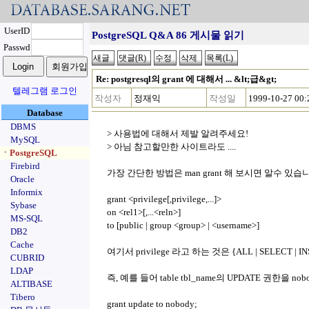
UserID
PostgreSQL Q&A 86 게시물 읽기
Passwd
Re: postgresql의 grant 에 대해서 ... &lt;급&gt;
텔레그램 로그인
작성자
정재익
작성일
1999-10-27 00:
Database
DBMS
> 사용법에 대해서 제발 알려주세요!
MySQL
> 아님 참고할만한 사이트라도 ....
ㆍPostgreSQL
Firebird
가장 간단한 방법은 man grant 해 보시면 알수 있습니
Oracle
Informix
grant <privilege[,privilege,...]>
Sybase
on <rel1>[,...<reln>]
MS-SQL
to [public | group <group> | <username>]
DB2
Cache
여기서 privilege 라고 하는 것은 {ALL | SELECT | I
CUBRID
LDAP
즉, 예를 들어 table tbl_name의 UPDATE 권한
ALTIBASE
Tibero
grant update to nobody;