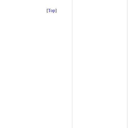
[
Top
]