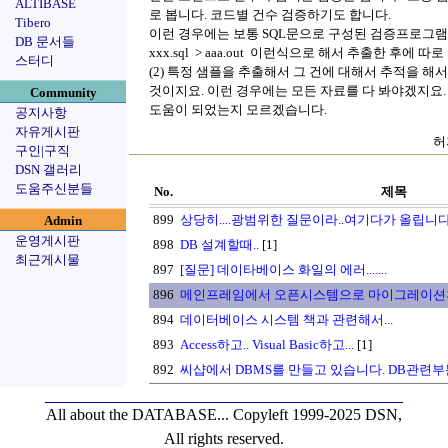
ALTIBASE
로 봅니다. 코드별 건수 검증하기도 합니다.
Tibero
이런 경우에는 보통 SQL문으로 구성된 검증프로그
DB 문서들
xxx.sql > aaa.out 이런식으로 해서 추출한 후에 따
스터디
(2) 특정 샘플을 추출해서 그 건에 대해서 추적을 
것이지요. 이런 경우에는 모든 자료를 다 봐야겠지요.
Community
도움이 되었는지 모르겠습니다.
공지사항
자유게시판
허
구인|구직
DSN 갤러리
도움주신분들
No.
제목
899
상당히....광범위한 질문이라..여기다가 올립니다
Admin
운영게시판
898
DB 설계할때..
[1]
최근게시물
897
[질문] 데이타베이스 화일의 에러.......
896
메인프레임에서 오픈시스템으로 마이그레이션후
894
데이터베이스 시스템 책과 관련해서...
893
Access하고.. Visual Basic하고...
[1]
892
씨샵에서 DBMS를 만들고 있습니다. DB관련
All about the DATABASE...
Copyleft 1999-2025 DSN,
All rights reserved.