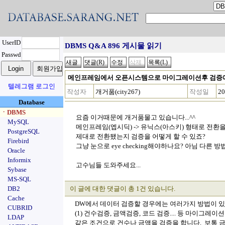
UserID
DBMS Q&A 896 게시물 읽기
Passwd
메인프레임에서 오픈시스템으로 마이그레이션후 검증에
텔레그램 로그인
작성자
개거품(city267)
작성일
20
Database
ㆍDBMS
요즘 이거때문에 개거품물고 있습니다...^^
MySQL
메인프레임(엡시딕) -> 유닉스(아스키) 형태로 전환을
PostgreSQL
제대로 전환됐는지 검증을 어떻게 할 수 있죠?
Firebird
그냥 눈으로 eye checking해야하나요? 아님 다른 방법
Oracle
Informix
고수님들 도와주세요...
Sybase
MS-SQL
DB2
이 글에 대한 댓글이 총 1건 있습니다.
Cache
DW에서 데이터 검증할 경우에는 여러가지 방법이 
CUBRID
(1) 건수검증, 금액검증, 코드 검증.... 등 마이
LDAP
같은 조건으로 건수나 금액을 검증을 합니다. 보통 