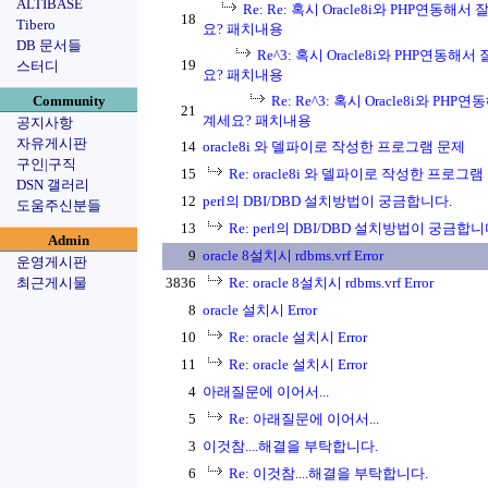
ALTIBASE
Re: Re: 혹시 Oracle8i와 PHP연동
18
Tibero
요? 패치내용
DB 문서들
Re^3: 혹시 Oracle8i와 PHP연동
19
스터디
요? 패치내용
Community
Re: Re^3: 혹시 Oracle8i와 P
21
계세요? 패치내용
공지사항
자유게시판
14
oracle8i 와 델파이로 작성한 프로그램 문제
구인|구직
15
Re: oracle8i 와 델파이로 작성한 프로그램
DSN 갤러리
12
perl의 DBI/DBD 설치방법이 궁금합니다.
도움주신분들
13
Re: perl의 DBI/DBD 설치방법이 궁금합니
Admin
9
oracle 8설치시 rdbms.vrf Error
운영게시판
최근게시물
3836
Re: oracle 8설치시 rdbms.vrf Error
8
oracle 설치시 Error
10
Re: oracle 설치시 Error
11
Re: oracle 설치시 Error
4
아래질문에 이어서...
5
Re: 아래질문에 이어서...
3
이것참....해결을 부탁합니다.
6
Re: 이것참....해결을 부탁합니다.