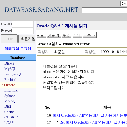
UserID
Oracle Q&A 9 게시물 읽기
Passwd
oracle 8설치시 rdbms.vrf Error
텔레그램 로그인
작성자
최군일
작성일
1999-10-18 14:
Database
DBMS
다른것은 잘 깔리는데...
MySQL
rdbms부분만이 에러가 걸립니다.
PostgreSQL
rdbms.vrf가 자꾸 나옵니다.
Firebird
해결할수 있는방법이 없을까요?
ㆍOracle
부탁드립니다.
Informix
Sybase
MS-SQL
DB2
No.
제목
Cache
16
혹시 Oracle8i와 PHP연동해서 잘 사용하시는
CUBRID
17
Re: 혹시 Oracle8i와 PHP연동해서 잘 
LDAP