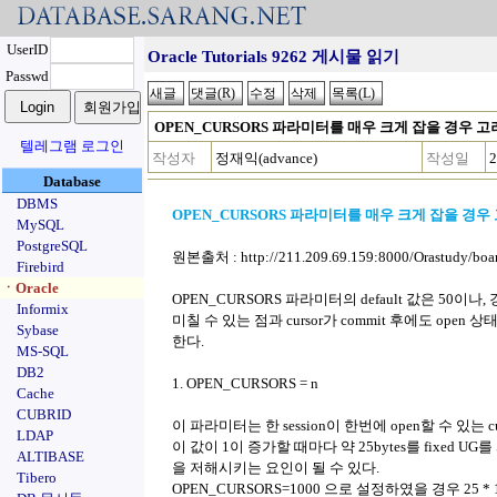
UserID
Oracle Tutorials 9262 게시물 읽기
Passwd
OPEN_CURSORS 파라미터를 매우 크게 잡을 경우 
텔레그램 로그인
작성자
정재익(advance)
작성일
2
Database
DBMS
OPEN_CURSORS 파라미터를 매우 크게 잡을 경우
MySQL
PostgreSQL
원본출처 : http://211.209.69.159:8000/Orastudy/boa
Firebird
ㆍOracle
OPEN_CURSORS 파라미터의 default 값은 50이
Informix
미칠 수 있는 점과 cursor가 commit 후에도 op
Sybase
한다.
MS-SQL
DB2
1. OPEN_CURSORS = n
Cache
CUBRID
이 파라미터는 한 session이 한번에 open할 수 있는 c
LDAP
이 값이 1이 증가할 때마다 약 25bytes를 fixed UG
ALTIBASE
을 저해시키는 요인이 될 수 있다.
Tibero
OPEN_CURSORS=1000 으로 설정하였을 경우 25 *