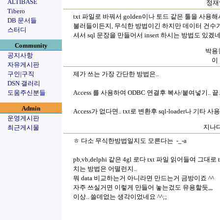
ALTIBASE
정재익
Tibero
txt 파일로 바꿔서 golden이나 토드 같은 툴을 사용
DB 문서들
불러들이든지, 무식한 방법이긴 하지만 데이터 건수가
스터디
셔서 sql 문장을 만들어서 insert 하시는 방법도 있겠네요
Community
박용철
공지사항
이
자유게시판
구인|구직
제가 쓰는 가장 간단한 방법은..
DSN 갤러리
도움주신분들
Access 를 사용하여 ODBC 연결후 복사/붙여넣기.. 끝.
Admin
Access가 없다면.. txt로 변환후 sql-loader나 기타
운영게시판
지나다
최근게시물
ㅎ 다소 무식한방법일지도 모른다는 -_-a
pb,vb,delphi 같은 4gl 로다 txt 파일 읽어들여 그대로 ta
치는 방법은 어떨런지..
뭐 data 비교하는거 아니라면 만드는거 금방이죠 ^^
자주 쓰실거면 이렇게 만들어 놓는겄도 유용할듯,,,
이상.. 쓸데없는 생각이었네요 ^^;;