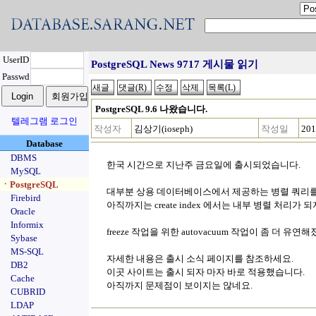
UserID
PostgreSQL News 9717 게시물 읽기
Passwd
PostgreSQL 9.6 나왔습니다.
텔레그램 로그인
작성자
김상기(ioseph)
작성일
201
Database
DBMS
한국 시간으로 지난주 금요일에 출시되었습니다.
MySQL
ㆍPostgreSQL
대부분 상용 데이터베이스에서 제공하는 병렬 쿼리를
Firebird
아직까지는 create index 에서는 내부 병렬 처리가 
Oracle
Informix
freeze 작업을 위한 autovacuum 작업이 좀 더 유연
Sybase
MS-SQL
자세한 내용은 출시 소식 페이지를 참조하세요.
DB2
이곳 사이트는 출시 되자 마자 바로 적용했습니다.
Cache
아직까지 문제점이 보이지는 않네요.
CUBRID
LDAP