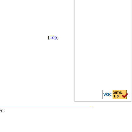
[
Top
]
ed.