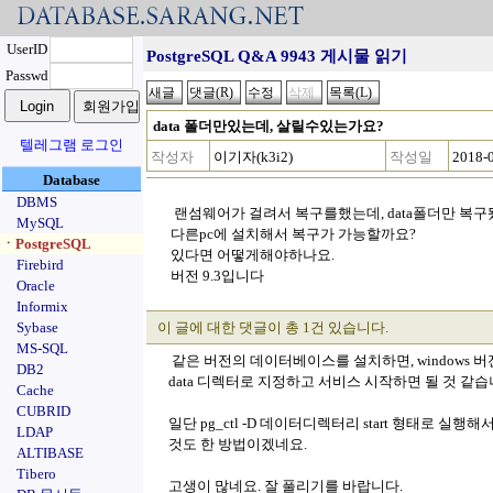
UserID
PostgreSQL Q&A 9943 게시물 읽기
Passwd
data 폴더만있는데, 살릴수있는가요?
텔레그램 로그인
작성자
이기자(k3i2)
작성일
2018-
Database
DBMS
랜섬웨어가 걸려서 복구를했는데, data폴더만 복구
MySQL
다른pc에 설치해서 복구가 가능할까요?
ㆍPostgreSQL
있다면 어떻게해야하나요.
Firebird
버전 9.3입니다
Oracle
Informix
Sybase
이 글에 대한 댓글이 총 1건 있습니다.
MS-SQL
같은 버전의 데이터베이스를 설치하면, windows
DB2
data 디렉터로 지정하고 서비스 시작하면 될 것 같습
Cache
CUBRID
일단 pg_ctl -D 데이터디렉터리 start 형태로 
LDAP
것도 한 방법이겠네요.
ALTIBASE
Tibero
고생이 많네요. 잘 풀리기를 바랍니다.