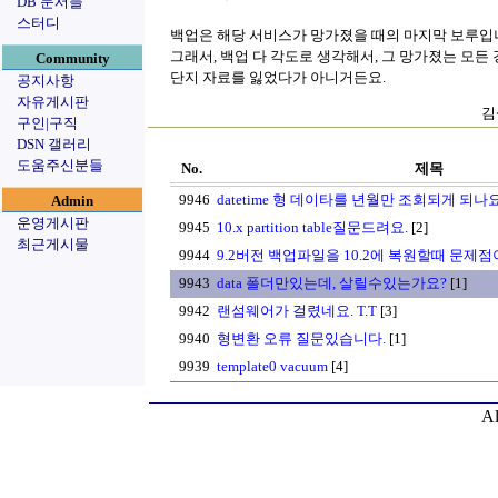
DB 문서들
스터디
백업은 해당 서비스가 망가졌을 때의 마지막 보루입
그래서, 백업 다 각도로 생각해서, 그 망가졌는 모
Community
단지 자료를 잃었다가 아니거든요.
공지사항
자유게시판
김
구인|구직
DSN 갤러리
도움주신분들
No.
제목
9946
datetime 형 데이타를 년월만 조회되게 되나
Admin
운영게시판
9945
10.x partition table질문드려요.
[2]
최근게시물
9944
9.2버전 백업파일을 10.2에 복원할때 문제점
9943
data 폴더만있는데, 살릴수있는가요?
[1]
9942
랜섬웨어가 걸렸네요. T.T
[3]
9940
형변환 오류 질문있습니다.
[1]
9939
template0 vacuum
[4]
Al