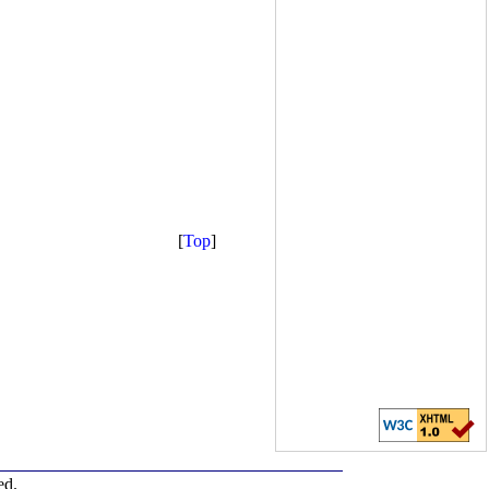
[
Top
]
ed.