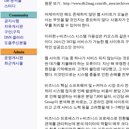
DB 문서들
원문 보기 : http://www.db2mag.com/db_area/archives/
스터디
어제까지만 해도 존재하지 않던 웹 사이트가 오늘은 
Community
서는 무엇을 팔 것인지는 중요하지 않다. 사용자가 
공지사항
무를 처리할 수 있어야 한다.
자유게시판
구인|구직
이러한 e-비즈니스 시스템 가용성은 카오스와 같은 
DSN 갤러리
이다. 24시간 365일 서비스가 가능한 웹 사이트의
도움주신분들
적인 성공요소인 것이다.
Admin
운영게시판
웹 사이트 기능 중 하나가 서비스 되지 않는다는 것
최근게시물
싼 대가를 지불해야 하는 오류이다. 지난 해 유명한
현장을 기억해보라. 고객의 불만은 대단했고, 그 이
했다. 이것만으로는 시스템 충돌로 인한 손해를 전부
비즈니스 핵심 소프트웨어 및 e-커머스 시장 조사 전문 기
처리 시스템 정지로 인해 발생하는 비용이 분당 2,50
로 인해 발생하는 비용은 분당 7,800 달러, 시간당 46
Group이 분석해 본 바로는, 그 온라인 경매 사이트의 
리고 고객 서비스 노력 등을 고려했을 때 3∼5백만 
비즈니스 프로세스가 e-비즈니스 프로세스로 전환될
관계를 관리하는데 분석 데이터의 역할이 매우 크다