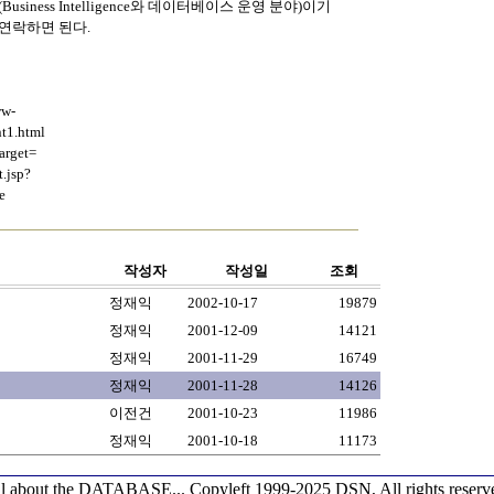
Business Intelligence와 데이터베이스 운영 분야)이기
로 연락하면 된다.
w-
nt1.html
arget=
.jsp?
e
작성자
작성일
조회
정재익
2002-10-17
19879
정재익
2001-12-09
14121
정재익
2001-11-29
16749
정재익
2001-11-28
14126
이전건
2001-10-23
11986
정재익
2001-10-18
11173
l about the DATABASE...
Copyleft 1999-2025 DSN, All rights reserv