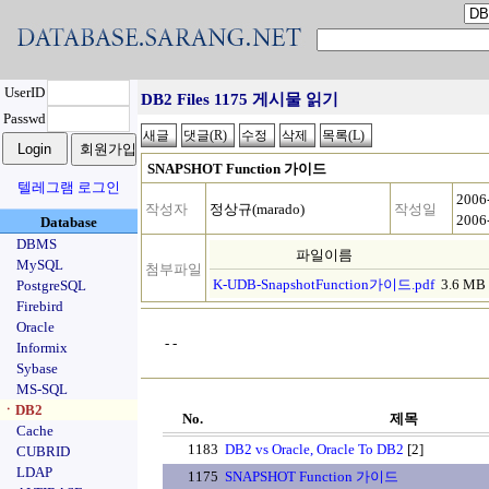
UserID
DB2 Files 1175 게시물 읽기
Passwd
SNAPSHOT Function 가이드
텔레그램 로그인
2006
작성자
정상규(marado)
작성일
2006
Database
DBMS
파일이름
MySQL
첨부파일
K-UDB-SnapshotFunction가이드.pdf
3.6 MB
PostgreSQL
Firebird
Oracle
- -
Informix
Sybase
MS-SQL
ㆍDB2
No.
제목
Cache
1183
DB2 vs Oracle, Oracle To DB2
[2]
CUBRID
LDAP
1175
SNAPSHOT Function 가이드