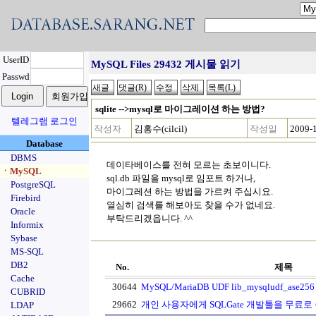
UserID
MySQL Files 29432 게시물 읽기
Passwd
sqlite -->mysql로 마이그레이션 하는 방법?
텔레그램 로그인
작성자
김홍수(cilcil)
작성일
2009-
Database
DBMS
데이타베이스를 전혀 모르는 초보이니다.
ㆍMySQL
sql.db 파일을 mysql로 임포트 하거나,
PostgreSQL
마이그레션 하는 방법을 가르켜 주십시요.
Firebird
열심히 검색를 해보아도 찾을 수가 없네요.
Oracle
부탁드리겠읍니다. ^^
Informix
Sybase
MS-SQL
DB2
No.
제목
Cache
30644
MySQL/MariaDB UDF lib_mysqludf_ase256
CUBRID
29662
개인 사용자에게 SQLGate 개발툴을 무료로
LDAP