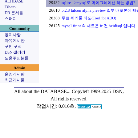
ALTIBASE
29432
sqlite -->mysql로 마이그레이션 하는 방법?
Tibero
26610
5.2.3 falcon alpha preview 일부 배포본
DB 문서들
26388
무료 쿼리툴 타도(Tool for ADO)
스터디
26125
mysql-front 의 새로운 버전 heidisql 입니다.
Community
공지사항
자유게시판
구인|구직
DSN 갤러리
도움주신분들
Admin
운영게시판
최근게시물
All about the DATABASE...
Copyleft 1999-2025 DSN,
All rights reserved.
작업시간: 0.016초,