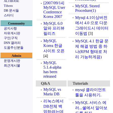
ALTIBASE
[2007/09/14]
Tibero
MySQL Stored
MySQL User
Procedure(1)
DB 문서들
Conference
스터디
Korea 2007
Mysql 4.1이상버전
에서 4.0 으로 다운
MySQL 6.0
Community
알파 프리뷰
그래이드시 데이터
공지사항
자유게시판
릴리즈
이동법
[3]
구인|구직
MySQL
MySQL 4.1 한글 문
DSN 갤러리
Korea 한글
제 해결 방법 중 하
도움주신분들
사이트 오픈
나(RPM 형태로 처
Admin
[4]
리 가능하게끔)
운영게시판
MySQL
최근게시물
5.1.4-alpha
has been
released
Q&A
Tutorials
MySQL vs
mysql 클라이언트
Maria DB
툴을 사용하기.
리눅스에서
MySQL 서비스 에
DB전체 백
러...쉘에서 알아보
업하려는데