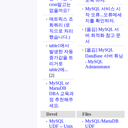
도록 하자.
cron말고는
MySQL 서비스 시
없을까요?
작 오류...오류메세
매트릭스 조
지를 확인하자.
회쿼리 (로
[옮김] MySQL 서
직으로 처리
버 최적화 참고 문
했습니다.)
서
table1에서
[옮김] MySQL
발생한 자동
DataBase 서버 튜닝
증가값을 트
- MySQL
리거로
Administrator
table2에...
[2]
MySQL or
MariaDB
DBA 교육과
정 추천해주
세요.
Devel
Files
MySQL
MySQL/MariaDB
UDF -- Unix
UDF