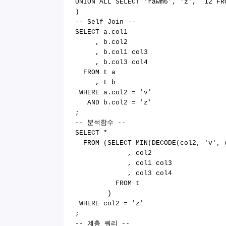
UNION ALL SELECT 'rawm6', 'z', 12 FR
)
-- Self Join --
SELECT a.col1
, b.col2
, b.col1 col3
, b.col3 col4
FROM t a
, t b
WHERE a.col2 = 'v'
AND b.col2 = 'z'
;
-- 분석함수 --
SELECT *
FROM (SELECT MIN(DECODE(col2, 'v', c
, col2
, col1 col3
, col3 col4
FROM t
)
WHERE col2 = 'z'
;
-- 계층 쿼리 --