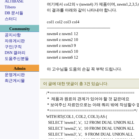
ALTIBASE
여기에서 col2의 v (rawm4) 가 제품이며, rawm1,2,3
Tibero
이 결과를 아래와 같이 나타내야 합니다.
DB 문서들
스터디
col1 col2 col3 col4
---------------------------------------------------
Community
rawm4 z rawm1 12
공지사항
rawm4 z rawm2 10
자유게시판
rawm4 z rawm3 9
구인|구직
rawm4 z rawm5 10
DSN 갤러리
rawm4 z rawm6 12
도움주신분들
Admin
아 고수님들 도움의 손길 꼭 부탁 드립니다.
운영게시판
최근게시물
이 글에 대한 댓글이 총 3건 있습니다.
/*=======================================
* 제품과 원료의 관계가 있어야 할 것 같은데요
* 보여주신 자료만으로는 아래 쿼리 밖에 작성할수 없
*=======================================*/
WITH RT(COL1, COL2, COL3) AS (
SELECT 'rawm1', 'z', 12 FROM DUAL UNION ALL
SELECT 'rawm2', 'z', 10 FROM DUAL UNION ALL
SELECT 'rawm3', 'z', 9 FROM DUAL UNION ALL