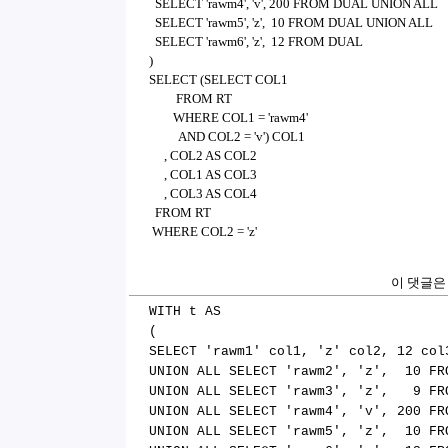
SELECT 'rawm4', 'v', 200 FROM DUAL UNION ALL
SELECT 'rawm5', 'z', 10 FROM DUAL UNION ALL
SELECT 'rawm6', 'z', 12 FROM DUAL
)
SELECT (SELECT COL1
FROM RT
WHERE COL1 = 'rawm4'
AND COL2 = 'v') COL1
, COL2 AS COL2
, COL1 AS COL3
, COL3 AS COL4
FROM RT
WHERE COL2 = 'z'
이 댓글은 
WITH t AS
(
SELECT 'rawm1' col1, 'z' col2, 12 col
UNION ALL SELECT 'rawm2', 'z', 10 FR
UNION ALL SELECT 'rawm3', 'z', 9 FR
UNION ALL SELECT 'rawm4', 'v', 200 FR
UNION ALL SELECT 'rawm5', 'z', 10 FR